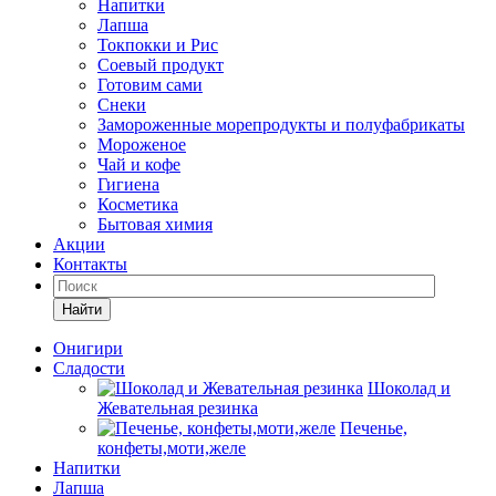
Напитки
Лапша
Токпокки и Рис
Соевый продукт
Готовим сами
Снеки
Замороженные морепродукты и полуфабрикаты
Мороженое
Чай и кофе
Гигиена
Косметика
Бытовая химия
Акции
Контакты
Найти
Онигири
Сладости
Шоколад и
Жевательная резинка
Печенье,
конфеты,моти,желе
Напитки
Лапша