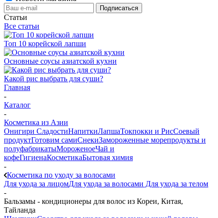
Статьи
Все статьи
Топ 10 корейской лапши
Основные соусы азиатской кухни
Какой рис выбрать для суши?
Главная
-
Каталог
-
Косметика из Азии
Онигири
Сладости
Напитки
Лапша
Токпокки и Рис
Соевый
продукт
Готовим сами
Снеки
Замороженные морепродукты и
полуфабрикаты
Мороженое
Чай и
кофе
Гигиена
Косметика
Бытовая химия
-
Косметика по уходу за волосами
Для ухода за лицом
Для ухода за волосами
Для ухода за телом
-
Бальзамы - кондиционеры для волос из Кореи, Китая,
Тайланда