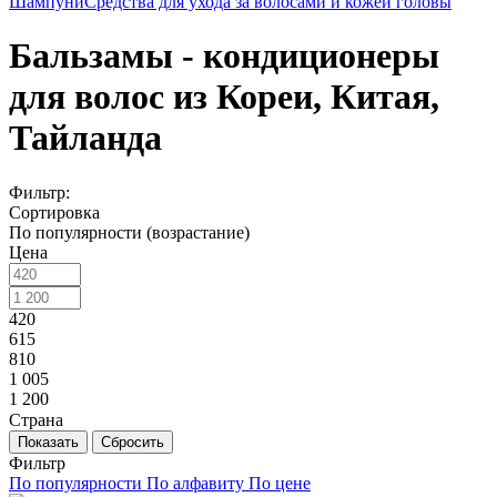
Шампуни
Средства для ухода за волосами и кожей головы
Бальзамы - кондиционеры
для волос из Кореи, Китая,
Тайланда
Фильтр:
Сортировка
По популярности (возрастание)
Цена
420
615
810
1 005
1 200
Cтрана
Показать
Сбросить
Фильтр
По популярности
По алфавиту
По цене