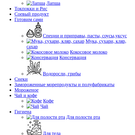
Лапша
Токпокки и Рис
Соевый продукт
Готовим сами
Специи и приправы, пасты, соусы,уксус
Мука, сухари, кляр,
сахар
Кокосовое молоко
Консервация
Водоросли, грибы
Снеки
Замороженные морепродукты и полуфабрикаты
Мороженое
Чай и кофе
Кофе
Чай
Гигиена
Для полости рта
Для тела