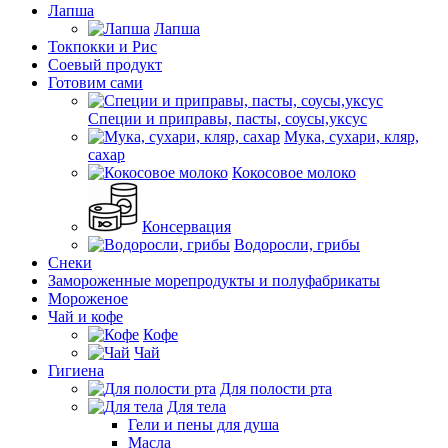
Лапша
Лапша
Токпокки и Рис
Соевый продукт
Готовим сами
Специи и приправы, пасты, соусы,уксус
Мука, сухари, кляр,
сахар
Кокосовое молоко
Консервация
Водоросли, грибы
Снеки
Замороженные морепродукты и полуфабрикаты
Мороженое
Чай и кофе
Кофе
Чай
Гигиена
Для полости рта
Для тела
Гели и пены для душа
Масла