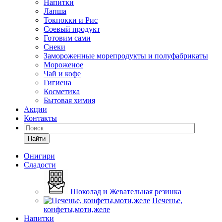
Напитки
Лапша
Токпокки и Рис
Соевый продукт
Готовим сами
Снеки
Замороженные морепродукты и полуфабрикаты
Мороженое
Чай и кофе
Гигиена
Косметика
Бытовая химия
Акции
Контакты
Найти
Онигири
Сладости
Шоколад и Жевательная резинка
Печенье,
конфеты,моти,желе
Напитки