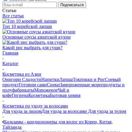
Статьи
Все статьи
Топ 10 корейской лапши
Основные соусы азиатской кухни
Какой рис выбрать для суши?
Главная
-
Каталог
-
Косметика из Азии
Онигири
Сладости
Напитки
Лапша
Токпокки и Рис
Соевый
продукт
Готовим сами
Снеки
Замороженные морепродукты и
полуфабрикаты
Мороженое
Чай и
кофе
Гигиена
Косметика
Бытовая химия
-
Косметика по уходу за волосами
Для ухода за лицом
Для ухода за волосами
Для ухода за телом
-
Бальзамы - кондиционеры для волос из Кореи, Китая,
Тайланда