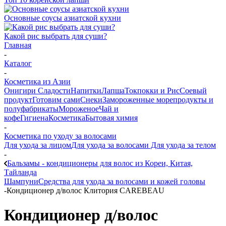
Основные соусы азиатской кухни
Какой рис выбрать для суши?
Главная
-
Каталог
-
Косметика из Азии
Онигири
Сладости
Напитки
Лапша
Токпокки и Рис
Соевый
продукт
Готовим сами
Снеки
Замороженные морепродукты и
полуфабрикаты
Мороженое
Чай и
кофе
Гигиена
Косметика
Бытовая химия
-
Косметика по уходу за волосами
Для ухода за лицом
Для ухода за волосами
Для ухода за телом
-
Бальзамы - кондиционеры для волос из Кореи, Китая,
Тайланда
Шампуни
Средства для ухода за волосами и кожей головы
-
Кондиционер д/волос Клитория CAREBEAU
Кондиционер д/волос