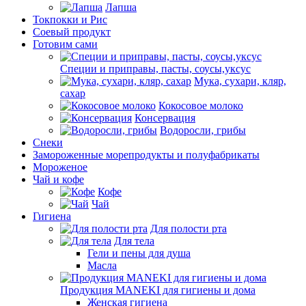
Лапша
Токпокки и Рис
Соевый продукт
Готовим сами
Специи и приправы, пасты, соусы,уксус
Мука, сухари, кляр,
сахар
Кокосовое молоко
Консервация
Водоросли, грибы
Снеки
Замороженные морепродукты и полуфабрикаты
Мороженое
Чай и кофе
Кофе
Чай
Гигиена
Для полости рта
Для тела
Гели и пены для душа
Масла
Продукция MANEKI для гигиены и дома
Женская гигиена