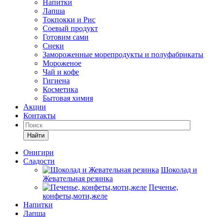
Напитки
Лапша
Токпокки и Рис
Соевый продукт
Готовим сами
Снеки
Замороженные морепродукты и полуфабрикаты
Мороженое
Чай и кофе
Гигиена
Косметика
Бытовая химия
Акции
Контакты
Найти
Онигири
Сладости
Шоколад и
Жевательная резинка
Печенье,
конфеты,моти,желе
Напитки
Лапша