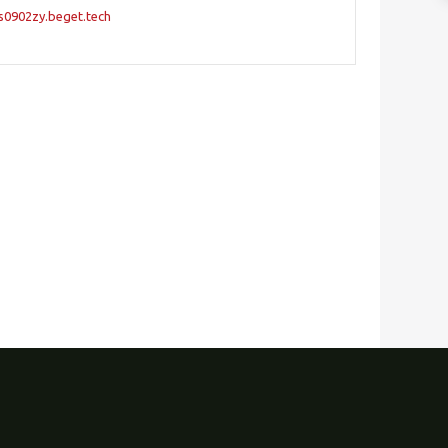
s0902zy.beget.tech