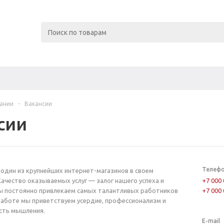
ании
-
Вакансии
сии
Телеф
 один из крупнейших интернет-магазинов в своем
Качество оказываемых услуг — залог нашего успеха и
+7 000
ы постоянно привлекаем самых талантливых работников
+7 000
работе мы приветствуем усердие, профессионализм и
сть мышления.
E-mail