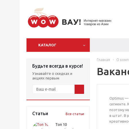
КАТАЛОГ
Главная
-
О комп
Будьте всегда в курсе!
Вакан
Узнавайте о скидках и
акциях первым
Optimus —
сегменте. 
поэтому м
Статьи
Все статьи
в штат. В 
креативно
Топ 10