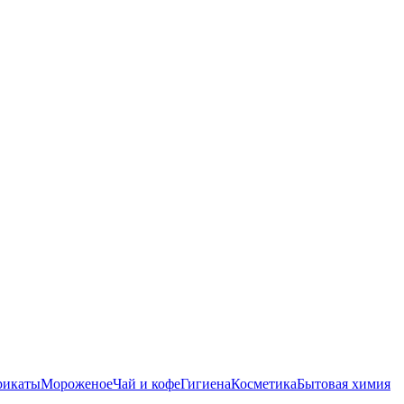
рикаты
Мороженое
Чай и кофе
Гигиена
Косметика
Бытовая химия