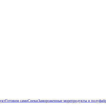
укт
Готовим сами
Снеки
Замороженные морепродукты и полуфаб