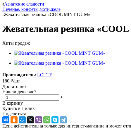
Азиатские сладости
Печенье, конфеты,моти,желе
-
Жевательная резинка «COOL MINT GUM»
Жевательная резинка «COO
Хиты продаж
Производитель:
LOTTE
180
₽
/шт
Достаточно
Нашли дешевле?
-
+
В корзину
Купить в 1 клик
Поделиться
Цена действительна только для интернет-магазина и может отл