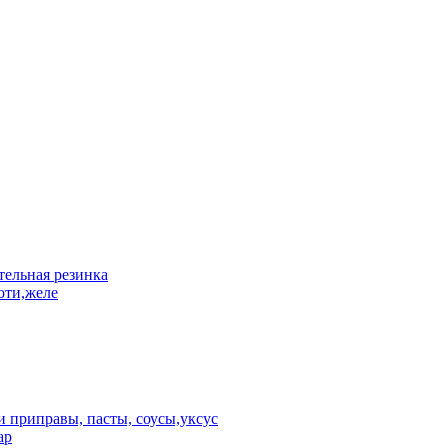
ельная резинка
оти,желе
 приправы, пасты, соусы,уксус
ар