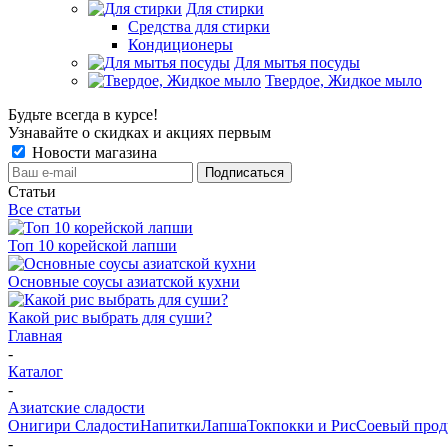
Для стирки
Средства для стирки
Кондиционеры
Для мытья посуды
Твердое, Жидкое мыло
Будьте всегда в курсе!
Узнавайте о скидках и акциях первым
Новости магазина
Статьи
Все статьи
Топ 10 корейской лапши
Основные соусы азиатской кухни
Какой рис выбрать для суши?
Главная
-
Каталог
-
Азиатские сладости
Онигири
Сладости
Напитки
Лапша
Токпокки и Рис
Соевый прод
-