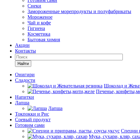
Готовим сами
Снеки
Замороженные морепродукты и полуфабрикаты
Мороженое
Чай и кофе
Гигиена
Косметика
Бытовая химия
Акции
Контакты
Найти
Онигири
Сладости
Шоколад и Жеват
Печенье, конфеты,м
Напитки
Лапша
Лапша
Токпокки и Рис
Соевый продукт
Готовим сами
Специи и
Мука, сухари, кляр, сах