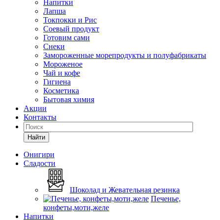
Напитки
Лапша
Токпокки и Рис
Соевый продукт
Готовим сами
Снеки
Замороженные морепродукты и полуфабрикаты
Мороженое
Чай и кофе
Гигиена
Косметика
Бытовая химия
Акции
Контакты
Найти
Онигири
Сладости
Шоколад и Жевательная резинка
Печенье,
конфеты,моти,желе
Напитки