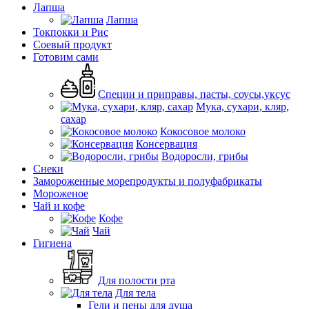
Лапша
Лапша
Токпокки и Рис
Соевый продукт
Готовим сами
Специи и приправы, пасты, соусы,уксус
Мука, сухари, кляр,
сахар
Кокосовое молоко
Консервация
Водоросли, грибы
Снеки
Замороженные морепродукты и полуфабрикаты
Мороженое
Чай и кофе
Кофе
Чай
Гигиена
Для полости рта
Для тела
Гели и пены для душа