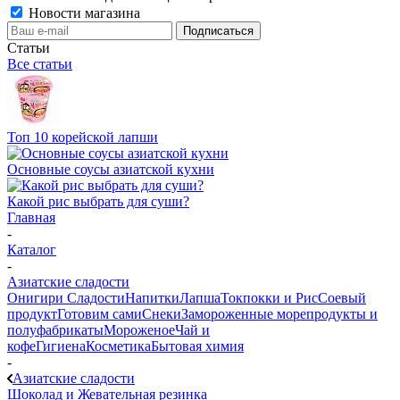
Новости магазина
Статьи
Все статьи
Топ 10 корейской лапши
Основные соусы азиатской кухни
Какой рис выбрать для суши?
Главная
-
Каталог
-
Азиатские сладости
Онигири
Сладости
Напитки
Лапша
Токпокки и Рис
Соевый
продукт
Готовим сами
Снеки
Замороженные морепродукты и
полуфабрикаты
Мороженое
Чай и
кофе
Гигиена
Косметика
Бытовая химия
-
Азиатские сладости
Шоколад и Жевательная резинка