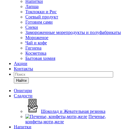
Напитки
Лапша
Токпокки и Рис
Соевый продукт
Готовим сами
Снеки
Замороженные морепродукты и полуфабрикаты
Мороженое
Чай и кофе
Гигиена
Косметика
Бытовая химия
Акции
Контакты
Найти
Онигири
Сладости
Шоколад и Жевательная резинка
Печенье,
конфеты,моти,желе
Напитки