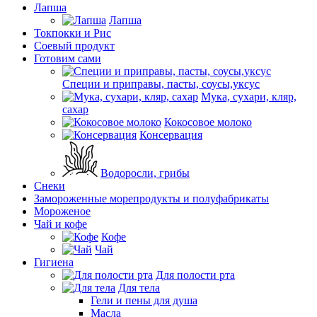
Лапша
Лапша
Токпокки и Рис
Соевый продукт
Готовим сами
Специи и приправы, пасты, соусы,уксус
Мука, сухари, кляр,
сахар
Кокосовое молоко
Консервация
Водоросли, грибы
Снеки
Замороженные морепродукты и полуфабрикаты
Мороженое
Чай и кофе
Кофе
Чай
Гигиена
Для полости рта
Для тела
Гели и пены для душа
Масла