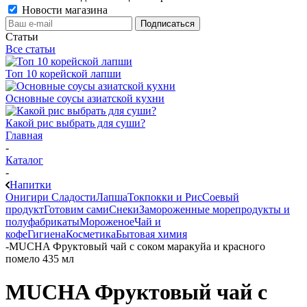
Новости магазина
Статьи
Все статьи
Топ 10 корейской лапши
Основные соусы азиатской кухни
Какой рис выбрать для суши?
Главная
-
Каталог
-
Напитки
Онигири
Сладости
Лапша
Токпокки и Рис
Соевый
продукт
Готовим сами
Снеки
Замороженные морепродукты и
полуфабрикаты
Мороженое
Чай и
кофе
Гигиена
Косметика
Бытовая химия
-
MUCHA Фруктовый чай с соком маракуйа и красного
помело 435 мл
MUCHA Фруктовый чай с