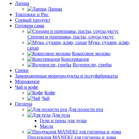
Лапша
Лапша
Токпокки и Рис
Соевый продукт
Готовим сами
Специи и приправы, пасты, соусы,уксус
Мука, сухари, кляр,
сахар
Кокосовое молоко
Консервация
Водоросли, грибы
Снеки
Замороженные морепродукты и полуфабрикаты
Мороженое
Чай и кофе
Кофе
Чай
Гигиена
Для полости рта
Для тела
Гели и пены для душа
Масла
Продукция MANEKI для гигиены и дома