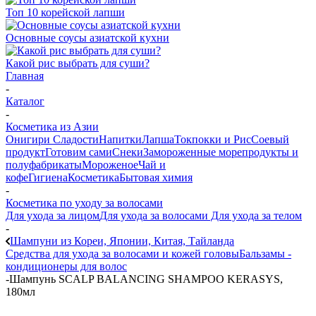
Топ 10 корейской лапши
Основные соусы азиатской кухни
Какой рис выбрать для суши?
Главная
-
Каталог
-
Косметика из Азии
Онигири
Сладости
Напитки
Лапша
Токпокки и Рис
Соевый
продукт
Готовим сами
Снеки
Замороженные морепродукты и
полуфабрикаты
Мороженое
Чай и
кофе
Гигиена
Косметика
Бытовая химия
-
Косметика по уходу за волосами
Для ухода за лицом
Для ухода за волосами
Для ухода за телом
-
Шампуни из Кореи, Японии, Китая, Тайланда
Средства для ухода за волосами и кожей головы
Бальзамы -
кондиционеры для волос
-
Шампунь SCALP BALANCING SHAMPOO KERASYS,
180мл