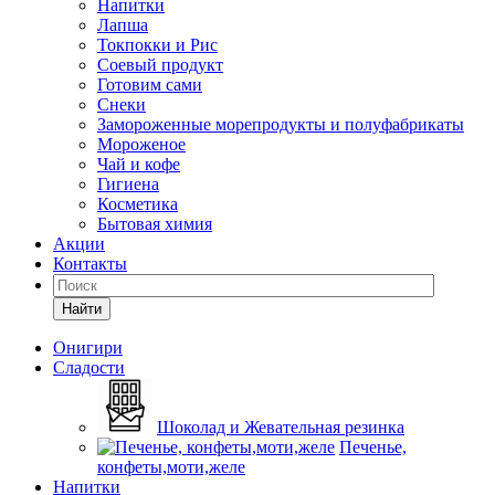
Напитки
Лапша
Токпокки и Рис
Соевый продукт
Готовим сами
Снеки
Замороженные морепродукты и полуфабрикаты
Мороженое
Чай и кофе
Гигиена
Косметика
Бытовая химия
Акции
Контакты
Найти
Онигири
Сладости
Шоколад и Жевательная резинка
Печенье,
конфеты,моти,желе
Напитки