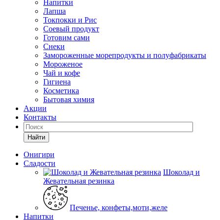
Напитки
Лапша
Токпокки и Рис
Соевый продукт
Готовим сами
Снеки
Замороженные морепродукты и полуфабрикаты
Мороженое
Чай и кофе
Гигиена
Косметика
Бытовая химия
Акции
Контакты
Найти
Онигири
Сладости
Шоколад и
Жевательная резинка
Печенье, конфеты,моти,желе
Напитки