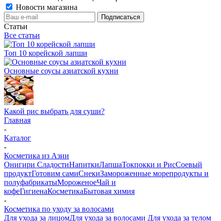
Новости магазина
Статьи
Все статьи
Топ 10 корейской лапши
Основные соусы азиатской кухни
Какой рис выбрать для суши?
Главная
-
Каталог
-
Косметика из Азии
Онигири
Сладости
Напитки
Лапша
Токпокки и Рис
Соевый
продукт
Готовим сами
Снеки
Замороженные морепродукты и
полуфабрикаты
Мороженое
Чай и
кофе
Гигиена
Косметика
Бытовая химия
-
Косметика по уходу за волосами
Для ухода за лицом
Для ухода за волосами
Для ухода за телом