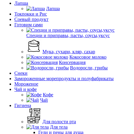
Лапша
Лапша
Токпокки и Рис
Соевый продукт
Готовим сами
Специи и приправы, пасты, соусы,уксус
Мука, сухари, кляр, сахар
Кокосовое молоко
Консервация
Водоросли, грибы
Снеки
Замороженные морепродукты и полуфабрикаты
Мороженое
Чай и кофе
Кофе
Чай
Гигиена
Для полости рта
Для тела
Гели и пены для душа