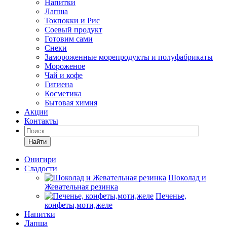
Напитки
Лапша
Токпокки и Рис
Соевый продукт
Готовим сами
Снеки
Замороженные морепродукты и полуфабрикаты
Мороженое
Чай и кофе
Гигиена
Косметика
Бытовая химия
Акции
Контакты
Найти
Онигири
Сладости
Шоколад и
Жевательная резинка
Печенье,
конфеты,моти,желе
Напитки
Лапша