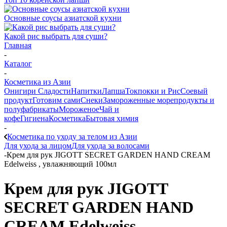
Основные соусы азиатской кухни
Какой рис выбрать для суши?
Главная
-
Каталог
-
Косметика из Азии
Онигири
Сладости
Напитки
Лапша
Токпокки и Рис
Соевый
продукт
Готовим сами
Снеки
Замороженные морепродукты и
полуфабрикаты
Мороженое
Чай и
кофе
Гигиена
Косметика
Бытовая химия
-
Косметика по уходу за телом из Азии
Для ухода за лицом
Для ухода за волосами
-
Крем для рук JIGOTT SECRET GARDEN HAND CREAM
Edelweiss , увлажняющий 100мл
Крем для рук JIGOTT
SECRET GARDEN HAND
CREAM Edelweiss ,