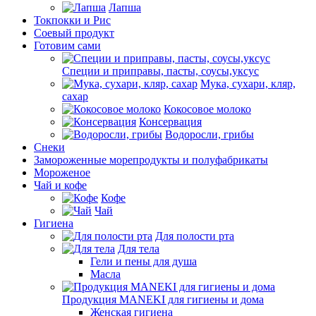
Лапша
Токпокки и Рис
Соевый продукт
Готовим сами
Специи и приправы, пасты, соусы,уксус
Мука, сухари, кляр,
сахар
Кокосовое молоко
Консервация
Водоросли, грибы
Снеки
Замороженные морепродукты и полуфабрикаты
Мороженое
Чай и кофе
Кофе
Чай
Гигиена
Для полости рта
Для тела
Гели и пены для душа
Масла
Продукция MANEKI для гигиены и дома
Женская гигиена