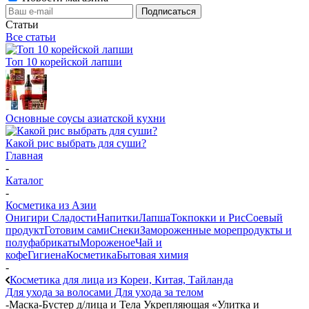
Статьи
Все статьи
Топ 10 корейской лапши
Основные соусы азиатской кухни
Какой рис выбрать для суши?
Главная
-
Каталог
-
Косметика из Азии
Онигири
Сладости
Напитки
Лапша
Токпокки и Рис
Соевый
продукт
Готовим сами
Снеки
Замороженные морепродукты и
полуфабрикаты
Мороженое
Чай и
кофе
Гигиена
Косметика
Бытовая химия
-
Косметика для лица из Кореи, Китая, Тайланда
Для ухода за волосами
Для ухода за телом
-
Маска-Бустер д/лица и Тела Укрепляющая «Улитка и