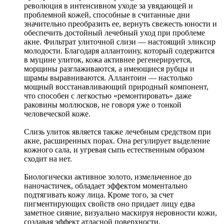
революция в интенсивном уходе за увядающей и
проблемной кожей, способные в считанные дни
значительно преобразить ее, вернуть свежесть юности и
обеспечить достойный лечебный уход при проблеме
акне. Фильтрат улиточной слизи — настоящий эликсир
молодости. Благодаря аллантоину, который содержится
в муцине улиток, кожа активнее регенерируется,
морщины разглаживаются, а имеющиеся рубцы и
шрамы выравниваются. Аллантоин — настолько
мощный восстанавливающий природный компонент,
что способен с легкостью «ремонтировать» даже
раковины моллюсков, не говоря уже о тонкой
человеческой коже.
Слизь улиток является также лечебным средством при
акне, расширенных порах. Она регулирует выделение
кожного сала, и угревая сыпь естественным образом
сходит на нет.
Биологически активное золото, измельченное до
наночастичек, обладает эффектом моментально
подтягивать кожу лица. Кроме того, за счет
пигментирующих свойств оно придает лицу едва
заметное сияние, визуально маскируя неровности кожи,
создавая эффект атласной поверхности.