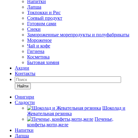
Напитки
Лапша
Токпокки и Рис
Соевый продукт
Готовим сами
Снеки
Замороженные морепродукты и полуфабрикаты
Мороженое
Чай и кофе
Гигиена
Косметика
Бытовая химия
Акции
Контакты
Найти
Онигири
Сладости
Шоколад и
Жевательная резинка
Печенье,
конфеты,моти,желе
Напитки
Лапша