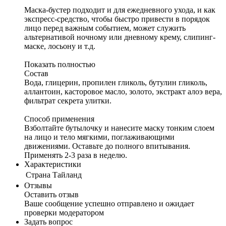
Маска-бустер подходит и для ежедневного ухода, и как
экспресс-средство, чтобы быстро привести в порядок
лицо перед важным событием, может служить
альтернативой ночному или дневному крему, слипинг-
маске, лосьону и т.д.
Показать полностью
Состав
Вода, глицерин, пропилен гликоль, бутулин гликоль,
аллантоин, касторовое масло, золото, экстракт алоэ вера,
фильтрат секрета улитки.
Способ применения
Взболтайте бутылочку и нанесите маску тонким слоем
на лицо и тело мягкими, поглаживающими
движениями. Оставьте до полного впитывания.
Применять 2-3 раза в неделю.
Характеристики
Cтрана
Тайланд
Отзывы
Оставить отзыв
Ваше сообщение успешно отправлено и ожидает
проверки модератором
Задать вопрос