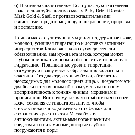
6) Противовоспалительное. Если у вас чувствительная
кожа, используйте ночную маску Baby Bright Booster
Mask Gold & Snail с противовоспалительными
свойствами, предотвращающую покраснение, прорывы
и воспаление.
Ночная маска с улиточным муцином поддерживает кожу
молодой, усиливая гидратацию и доставку активных
ингредиентов.Когда ваша кожа сухая до степени
обезвоживания, вам нужна эта маска, которая может
глубоко приникать в поры и обеспечить интенсивную
гидратацию. Повышенные уровни гидратации
стимулируют вашу кожу к образованию коллагена и
эластина. Это два структурных белка, абсолютно
необходимых для молодого цвета лица. С возрастом эти
два белка естественным образом уменьшают нашу
восприимчивость к тонким линиям, морщинам и
провисанию. Вот почему так важно заботиться о своей
коже, сохраняя ее гидратированную, чтобы
способствовать продвижению этих белков для
сохранения красоты кожи.Маска богата
антиоксидантами, активными ботаническими
средствами и витаминами, которые глубоко
погружаются в поры.