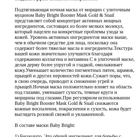
Подтягивающая ночная маска от морщин с улиточным
муцином Baby Bright Booster Mask Gold & Snail
представляет собой концентрат активных мощных
ингредиентов, состоящих из более мелких молекул,
который нацелен на конкретные проблемы ухода за
кожей. Уровень активных ингредиентов маски выше,
чем в обычном средстве для лица, поскольку она
содержит более тяжелые масла и ингредиенты.Текстура
вашей кожи значительно улучшится благодаря
содержанию коллагена и витамина С в улиточной маске,
делая дерму более упругой и гладкой, омолаживает
кожу.Уменьшает количество пигментных пятен, шрамов,
прыщей и других неровностей кожи.Сужает поры, что,
в свою очередь, приводит к снижению угрей и
прыщей.Ночная маска положительно влияет на область
под глазами, уменьшает сухость, темные круги и
морщины под глазами.При регулярном использовании
Baby Bright Booster Mask Gold & Snail снижаются
кожные воспаления, покраснения и сухость, кожа будет
выглядеть розовой свежей и увлажненной.
В составе маски Baby Bright:
1) Биозолото. Это общий ингредиент для борьбы с