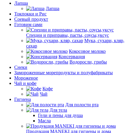
Лапша
Лапша
Токпокки и Рис
Соевый продукт
Готовим сами
Специи и приправы, пасты, соусы,уксус
Мука, сухари, кляр,
сахар
Кокосовое молоко
Консервация
Водоросли, грибы
Снеки
Замороженные морепродукты и полуфабрикаты
Мороженое
Чай и кофе
Кофе
Чай
Гигиена
Для полости рта
Для тела
Гели и пены для душа
Масла
Продукция MANEKI для гигиены и дома