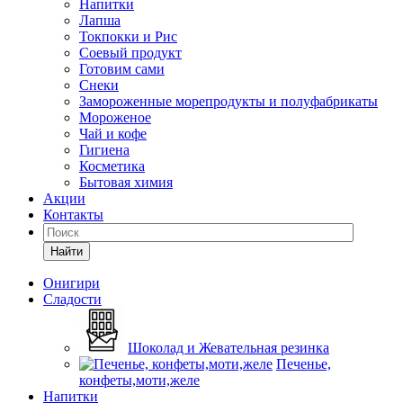
Напитки
Лапша
Токпокки и Рис
Соевый продукт
Готовим сами
Снеки
Замороженные морепродукты и полуфабрикаты
Мороженое
Чай и кофе
Гигиена
Косметика
Бытовая химия
Акции
Контакты
Найти
Онигири
Сладости
Шоколад и Жевательная резинка
Печенье,
конфеты,моти,желе
Напитки