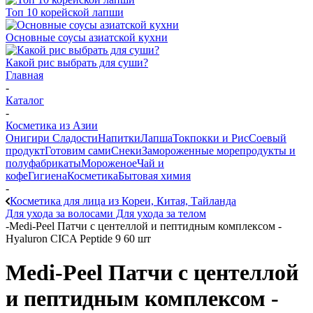
Топ 10 корейской лапши
Основные соусы азиатской кухни
Какой рис выбрать для суши?
Главная
-
Каталог
-
Косметика из Азии
Онигири
Сладости
Напитки
Лапша
Токпокки и Рис
Соевый
продукт
Готовим сами
Снеки
Замороженные морепродукты и
полуфабрикаты
Мороженое
Чай и
кофе
Гигиена
Косметика
Бытовая химия
-
Косметика для лица из Кореи, Китая, Тайланда
Для ухода за волосами
Для ухода за телом
-
Medi-Peel Патчи с центеллой и пептидным комплексом -
Hyaluron CICA Peptide 9 60 шт
Medi-Peel Патчи с центеллой
и пептидным комплексом -