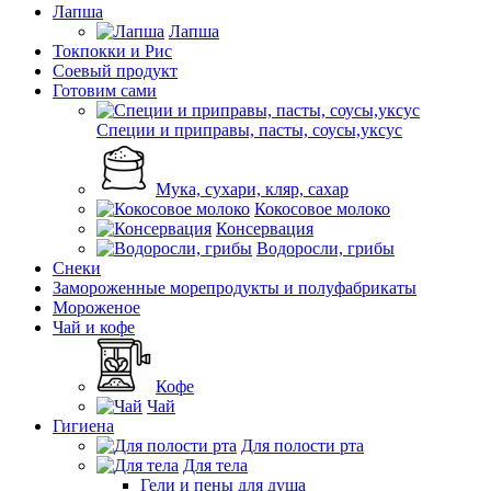
Лапша
Лапша
Токпокки и Рис
Соевый продукт
Готовим сами
Специи и приправы, пасты, соусы,уксус
Мука, сухари, кляр, сахар
Кокосовое молоко
Консервация
Водоросли, грибы
Снеки
Замороженные морепродукты и полуфабрикаты
Мороженое
Чай и кофе
Кофе
Чай
Гигиена
Для полости рта
Для тела
Гели и пены для душа