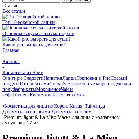
Статьи
Все статьи
Топ 10 корейской лапши
Основные соусы азиатской кухни
Какой рис выбрать для суши?
Главная
-
Каталог
-
Косметика из Азии
Онигири
Сладости
Напитки
Лапша
Токпокки и Рис
Соевый
продукт
Готовим сами
Снеки
Замороженные морепродукты и
полуфабрикаты
Мороженое
Чай и
кофе
Гигиена
Косметика
Бытовая химия
-
Косметика для лица из Кореи, Китая, Тайланда
Для ухода за волосами
Для ухода за телом
-
Premium Jigott & La Miso Маска для лица с коллагеном
ампульная, 27 мл
Premium Jigott & La Miso