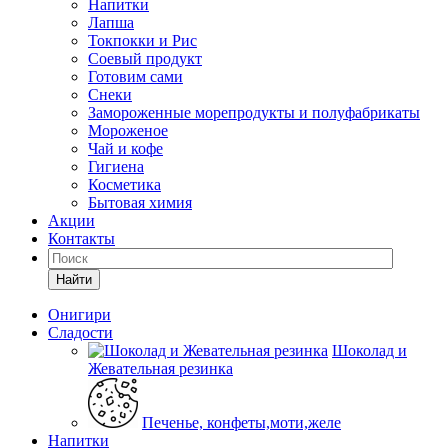
Напитки
Лапша
Токпокки и Рис
Соевый продукт
Готовим сами
Снеки
Замороженные морепродукты и полуфабрикаты
Мороженое
Чай и кофе
Гигиена
Косметика
Бытовая химия
Акции
Контакты
Найти
Онигири
Сладости
Шоколад и
Жевательная резинка
Печенье, конфеты,моти,желе
Напитки