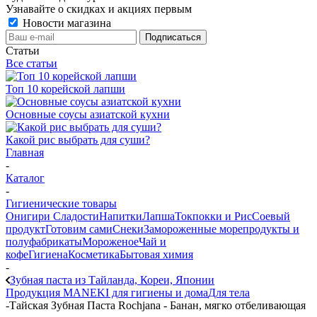
Узнавайте о скидках и акциях первым
Новости магазина
Статьи
Все статьи
Топ 10 корейской лапши
Основные соусы азиатской кухни
Какой рис выбрать для суши?
Главная
-
Каталог
-
Гигиенические товары
Онигири
Сладости
Напитки
Лапша
Токпокки и Рис
Соевый
продукт
Готовим сами
Снеки
Замороженные морепродукты и
полуфабрикаты
Мороженое
Чай и
кофе
Гигиена
Косметика
Бытовая химия
-
Зубная паста из Тайланда, Кореи, Японии
Продукция MANEKI для гигиены и дома
Для тела
-
Тайская Зубная Паста Rochjana - Банан, мягко отбеливающая