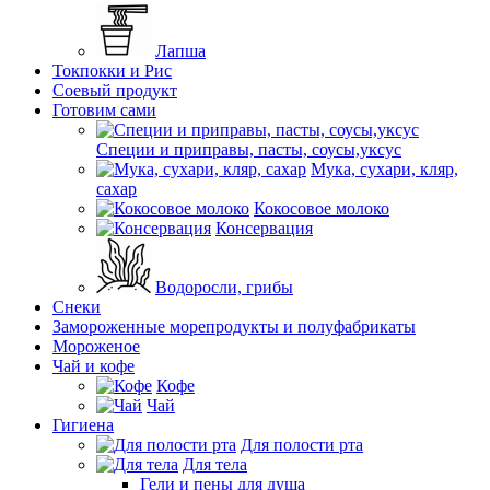
Лапша
Токпокки и Рис
Соевый продукт
Готовим сами
Специи и приправы, пасты, соусы,уксус
Мука, сухари, кляр,
сахар
Кокосовое молоко
Консервация
Водоросли, грибы
Снеки
Замороженные морепродукты и полуфабрикаты
Мороженое
Чай и кофе
Кофе
Чай
Гигиена
Для полости рта
Для тела
Гели и пены для душа