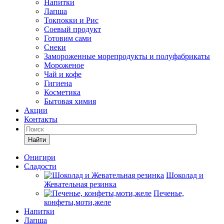
Напитки
Лапша
Токпокки и Рис
Соевый продукт
Готовим сами
Снеки
Замороженные морепродукты и полуфабрикаты
Мороженое
Чай и кофе
Гигиена
Косметика
Бытовая химия
Акции
Контакты
Найти
Онигири
Сладости
Шоколад и
Жевательная резинка
Печенье,
конфеты,моти,желе
Напитки
Лапша