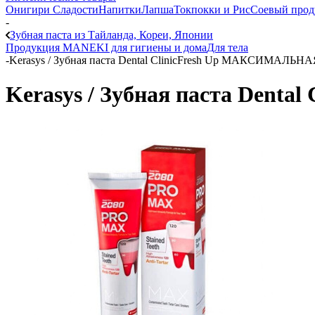
Онигири
Сладости
Напитки
Лапша
Токпокки и Рис
Соевый прод
-
Зубная паста из Тайланда, Кореи, Японии
Продукция MANEKI для гигиены и дома
Для тела
-
Kerasys / Зубная паста Dental ClinicFresh Up МАКСИМАЛ
Kerasys / Зубная паста De