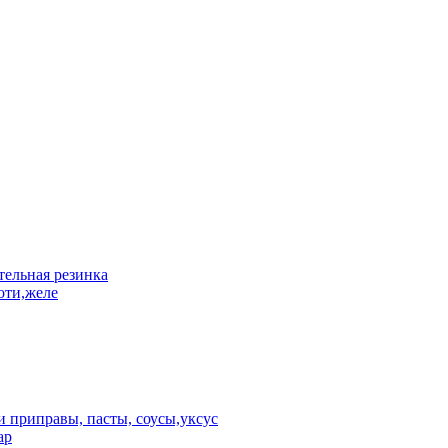
ельная резинка
оти,желе
 приправы, пасты, соусы,уксус
ар