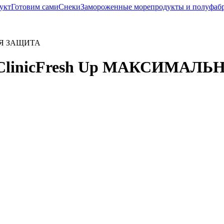
укт
Готовим сами
Снеки
Замороженные морепродукты и полуфаб
ЬНАЯ ЗАЩИТА
ntal ClinicFresh Up МАКСИМА