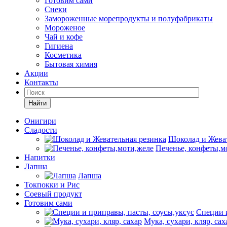
Готовим сами
Снеки
Замороженные морепродукты и полуфабрикаты
Мороженое
Чай и кофе
Гигиена
Косметика
Бытовая химия
Акции
Контакты
Найти
Онигири
Сладости
Шоколад и Жеват
Печенье, конфеты,м
Напитки
Лапша
Лапша
Токпокки и Рис
Соевый продукт
Готовим сами
Специи и
Мука, сухари, кляр, сах