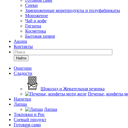
Готовим сами
Снеки
Замороженные морепродукты и полуфабрикаты
Мороженое
Чай и кофе
Гигиена
Косметика
Бытовая химия
Акции
Контакты
Найти
Онигири
Сладости
Шоколад и Жевательная резинка
Печенье, конфеты,м
Напитки
Лапша
Лапша
Токпокки и Рис
Соевый продукт
Готовим сами