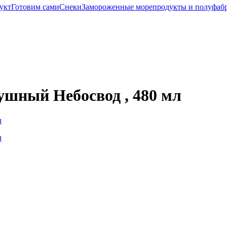
укт
Готовим сами
Снеки
Замороженные морепродукты и полуфаб
ушный Небосвод , 480 мл