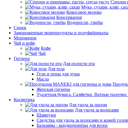
Специи и
Мука, сухари, кляр, сах
Кокосовое молоко
Консервация
Водоросли, грибы
Снеки
Замороженные морепродукты и полуфабрикаты
Мороженое
Чай и кофе
Кофе
Чай
Гигиена
Для полости рта
Для тела
Гели и пены для душа
Масла
Продук
Женская гигиена
Туалетная бумага. Салфетки. Ватные палочки
Косметика
Для ухода за лицом
Для ухода за волосами
Шампуни
Средства для ухода за волосами и кожей голо
Бальзамы - кондиционеры для волос