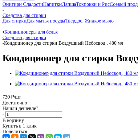
Онигири
Сладости
Напитки
Лапша
Токпокки и Рис
Соевый прод
-
Средства для стирки
Для стирки
Для мытья посуды
Твердое, Жидкое мыло
-
Кондиционеры для белья
Средства для стирки
-
Кондиционер для стирки Воздушный Небосвод , 480 мл
Кондиционер для стирки Возд
730
₽
/шт
Достаточно
Нашли дешевле?
-
+
В корзину
Купить в 1 клик
Поделиться