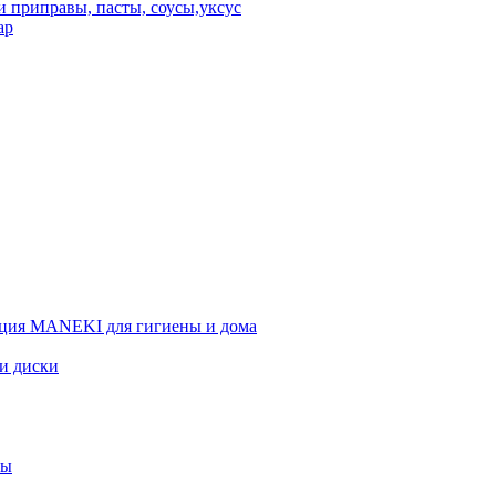
 приправы, пасты, соусы,уксус
ар
ция MANEKI для гигиены и дома
 и диски
вы