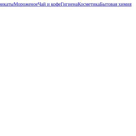
рикаты
Мороженое
Чай и кофе
Гигиена
Косметика
Бытовая химия