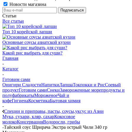
Новости магазина
Статьи
Все статьи
Топ 10 корейской лапши
Основные соусы азиатской кухни
Какой рис выбрать для суши?
Главная
-
Каталог
-
Готовим сами
Онигири
Сладости
Напитки
Лапша
Токпокки и Рис
Соевый
продукт
Готовим сами
Снеки
Замороженные морепродукты и
полуфабрикаты
Мороженое
Чай и
кофе
Гигиена
Косметика
Бытовая химия
-
Специи и приправы, пасты, соусы,уксус из Азии
Мука, сухари, кляр, сахар
Кокосовое
молоко
Консервация
Водоросли, грибы
-
Тайский соус Шрирача Экстра острый Чили 340 гр