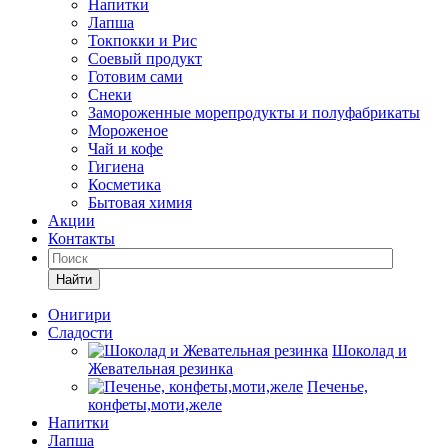
Напитки
Лапша
Токпокки и Рис
Соевый продукт
Готовим сами
Снеки
Замороженные морепродукты и полуфабрикаты
Мороженое
Чай и кофе
Гигиена
Косметика
Бытовая химия
Акции
Контакты
Найти
Онигири
Сладости
Шоколад и
Жевательная резинка
Печенье,
конфеты,моти,желе
Напитки
Лапша