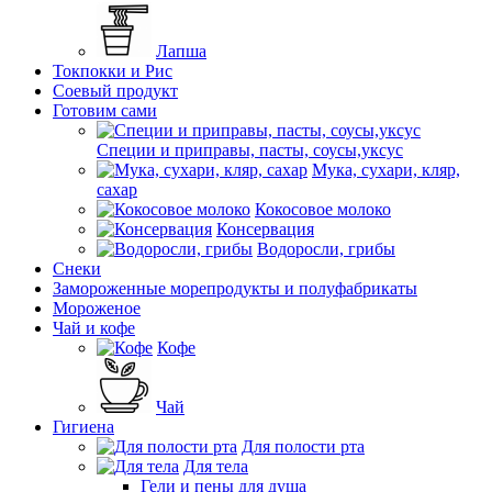
Лапша
Токпокки и Рис
Соевый продукт
Готовим сами
Специи и приправы, пасты, соусы,уксус
Мука, сухари, кляр,
сахар
Кокосовое молоко
Консервация
Водоросли, грибы
Снеки
Замороженные морепродукты и полуфабрикаты
Мороженое
Чай и кофе
Кофе
Чай
Гигиена
Для полости рта
Для тела
Гели и пены для душа