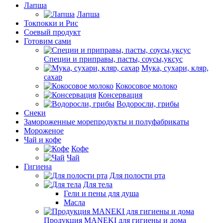
Лапша
Лапша
Токпокки и Рис
Соевый продукт
Готовим сами
Специи и приправы, пасты, соусы,уксус
Мука, сухари, кляр,
сахар
Кокосовое молоко
Консервация
Водоросли, грибы
Снеки
Замороженные морепродукты и полуфабрикаты
Мороженое
Чай и кофе
Кофе
Чай
Гигиена
Для полости рта
Для тела
Гели и пены для душа
Масла
Продукция MANEKI для гигиены и дома