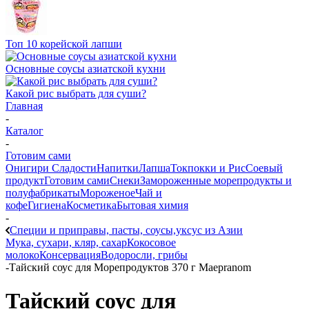
Топ 10 корейской лапши
Основные соусы азиатской кухни
Какой рис выбрать для суши?
Главная
-
Каталог
-
Готовим сами
Онигири
Сладости
Напитки
Лапша
Токпокки и Рис
Соевый
продукт
Готовим сами
Снеки
Замороженные морепродукты и
полуфабрикаты
Мороженое
Чай и
кофе
Гигиена
Косметика
Бытовая химия
-
Специи и приправы, пасты, соусы,уксус из Азии
Мука, сухари, кляр, сахар
Кокосовое
молоко
Консервация
Водоросли, грибы
-
Тайский соус для Морепродуктов 370 г Maepranom
Тайский соус для