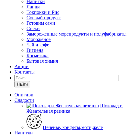
Напитки
Лапша
Токпокки и Рис
Соевый продукт
Готовим сами
Снеки
Замороженные морепродукты и полуфабрикаты
Мороженое
Чай и кофе
Гигиена
Косметика
Бытовая химия
Акции
Контакты
Найти
Онигири
Сладости
Шоколад и
Жевательная резинка
Печенье, конфеты,моти,желе
Напитки