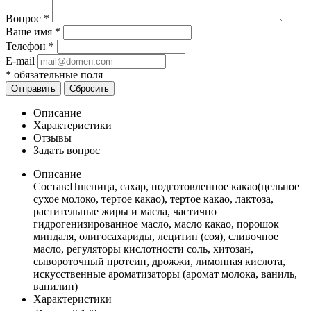
Вопрос
*
Ваше имя
*
Телефон
*
E-mail
*
обязательные поля
Отправить
Сбросить
Описание
Характеристики
Отзывы
Задать вопрос
Описание
Состав:Пшеница, сахар, подготовленное какао(цельное
сухое молоко, тертое какао), тертое какао, лактоза,
растительные жиры и масла, частично
гидрогенизированное масло, масло какао, порошок
миндаля, олигосахариды, лецитин (соя), сливочное
масло, регуляторы кислотности соль, хитозан,
сывороточный протеин, дрожжи, лимонная кислота,
искусственные ароматизаторы (аромат молока, ваниль,
ванилин)
Характеристики