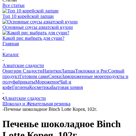
Все статьи
Топ 10 корейской лапши
Основные соусы азиатской кухни
Какой рис выбрать для суши?
Главная
-
Каталог
-
Азиатские сладости
Онигири
Сладости
Напитки
Лапша
Токпокки и Рис
Соевый
продукт
Готовим сами
Снеки
Замороженные морепродукты и
полуфабрикаты
Мороженое
Чай и
кофе
Гигиена
Косметика
Бытовая химия
-
Азиатские сладости
Шоколад и Жевательная резинка
-
Печенье шоколадное Binch Lotte Корея, 102г.
Печенье шоколадное Binch
Lotte Корея, 102г.