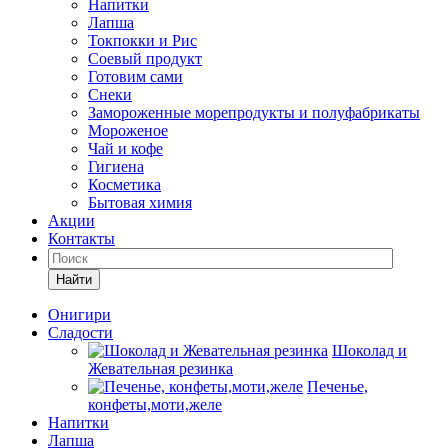
Напитки
Лапша
Токпокки и Рис
Соевый продукт
Готовим сами
Снеки
Замороженные морепродукты и полуфабрикаты
Мороженое
Чай и кофе
Гигиена
Косметика
Бытовая химия
Акции
Контакты
Найти
Онигири
Сладости
Шоколад и
Жевательная резинка
Печенье,
конфеты,моти,желе
Напитки
Лапша