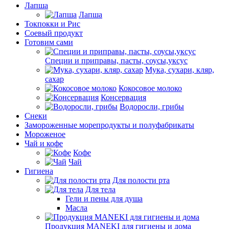
Лапша
Лапша
Токпокки и Рис
Соевый продукт
Готовим сами
Специи и приправы, пасты, соусы,уксус
Мука, сухари, кляр,
сахар
Кокосовое молоко
Консервация
Водоросли, грибы
Снеки
Замороженные морепродукты и полуфабрикаты
Мороженое
Чай и кофе
Кофе
Чай
Гигиена
Для полости рта
Для тела
Гели и пены для душа
Масла
Продукция MANEKI для гигиены и дома