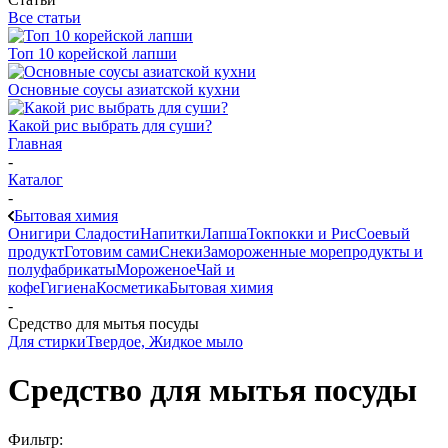
Все статьи
Топ 10 корейской лапши
Основные соусы азиатской кухни
Какой рис выбрать для суши?
Главная
-
Каталог
-
Бытовая химия
Онигири
Сладости
Напитки
Лапша
Токпокки и Рис
Соевый
продукт
Готовим сами
Снеки
Замороженные морепродукты и
полуфабрикаты
Мороженое
Чай и
кофе
Гигиена
Косметика
Бытовая химия
-
Средство для мытья посуды
Для стирки
Твердое, Жидкое мыло
Средство для мытья посуды
Фильтр: