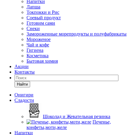
Напитки
Лапша
Токпокки и Рис
Соевый продукт
Готовим сами
Снеки
Замороженные морепродукты и полуфабрикаты
Мороженое
Чай и кофе
Гигиена
Косметика
Бытовая химия
Акции
Контакты
Найти
Онигири
Сладости
Шоколад и Жевательная резинка
Печенье,
конфеты,моти,желе
Напитки