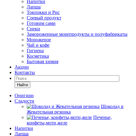
Напитки
Лапша
Токпокки и Рис
Соевый продукт
Готовим сами
Снеки
Замороженные морепродукты и полуфабрикаты
Мороженое
Чай и кофе
Гигиена
Косметика
Бытовая химия
Акции
Контакты
Найти
Онигири
Сладости
Шоколад и
Жевательная резинка
Печенье,
конфеты,моти,желе
Напитки
Лапша