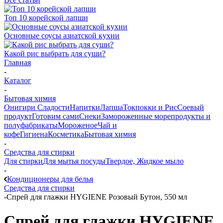
Топ 10 корейской лапши
Основные соусы азиатской кухни
Какой рис выбрать для суши?
Главная
-
Каталог
-
Бытовая химия
Онигири
Сладости
Напитки
Лапша
Токпокки и Рис
Соевый
продукт
Готовим сами
Снеки
Замороженные морепродукты и
полуфабрикаты
Мороженое
Чай и
кофе
Гигиена
Косметика
Бытовая химия
-
Средства для стирки
Для стирки
Для мытья посуды
Твердое, Жидкое мыло
-
Кондиционеры для белья
Средства для стирки
-
Спрей для глажки HYGIENE Розовый Бутон, 550 мл
Спрей для глажки HYGIENE