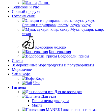
Лапша
Токпокки и Рис
Соевый продукт
Готовим сами
Специи и приправы, пасты, соусы,уксус
Мука, сухари, кляр,
сахар
Кокосовое молоко
Консервация
Водоросли, грибы
Снеки
Замороженные морепродукты и полуфабрикаты
Мороженое
Чай и кофе
Кофе
Чай
Гигиена
Для полости рта
Для тела
Гели и пены для душа
Масла