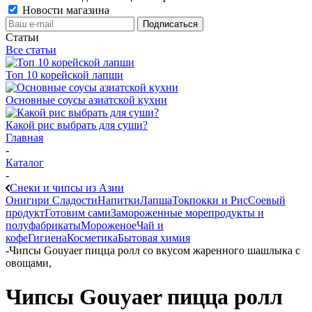
Новости магазина
Статьи
Все статьи
Топ 10 корейской лапши
Основные соусы азиатской кухни
Какой рис выбрать для суши?
Главная
-
Каталог
-
Снеки и чипсы из Азии
Онигири
Сладости
Напитки
Лапша
Токпокки и Рис
Соевый
продукт
Готовим сами
Замороженные морепродукты и
полуфабрикаты
Мороженое
Чай и
кофе
Гигиена
Косметика
Бытовая химия
-
Чипсы Gouyaer пицца ролл со вкусом жаренного шашлыка с
овощами,
Чипсы Gouyaer пицца ролл