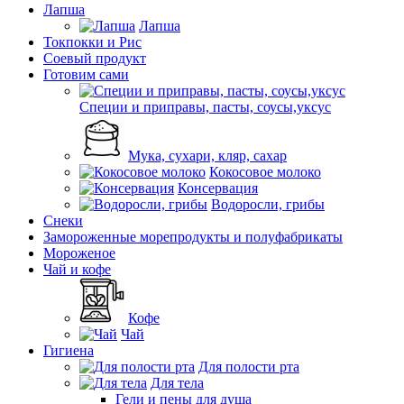
Лапша
Лапша
Токпокки и Рис
Соевый продукт
Готовим сами
Специи и приправы, пасты, соусы,уксус
Мука, сухари, кляр, сахар
Кокосовое молоко
Консервация
Водоросли, грибы
Снеки
Замороженные морепродукты и полуфабрикаты
Мороженое
Чай и кофе
Кофе
Чай
Гигиена
Для полости рта
Для тела
Гели и пены для душа