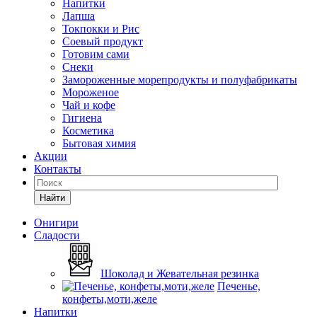
Напитки
Лапша
Токпокки и Рис
Соевый продукт
Готовим сами
Снеки
Замороженные морепродукты и полуфабрикаты
Мороженое
Чай и кофе
Гигиена
Косметика
Бытовая химия
Акции
Контакты
Найти
Онигири
Сладости
Шоколад и Жевательная резинка
Печенье,
конфеты,моти,желе
Напитки