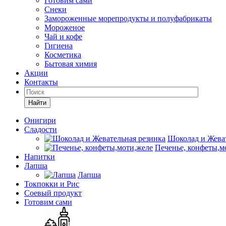
Готовим сами
Снеки
Замороженные морепродукты и полуфабрикаты
Мороженое
Чай и кофе
Гигиена
Косметика
Бытовая химия
Акции
Контакты
Найти
Онигири
Сладости
Шоколад и Жеват
Печенье, конфеты,м
Напитки
Лапша
Лапша
Токпокки и Рис
Соевый продукт
Готовим сами