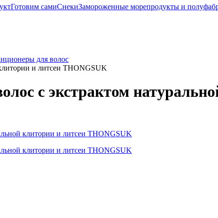
укт
Готовим сами
Снеки
Замороженные морепродукты и полуфаб
диционеры для волос
й клитории и литсеи THONGSUK
лос с экстрактом натурально