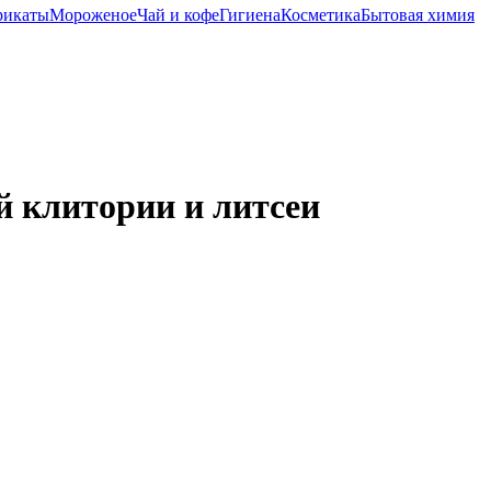
рикаты
Мороженое
Чай и кофе
Гигиена
Косметика
Бытовая химия
й клитории и литсеи