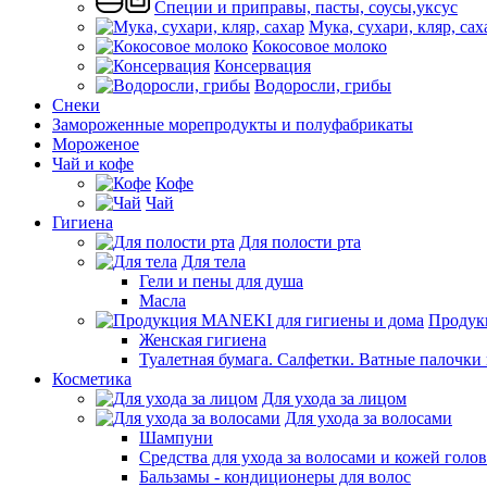
Специи и приправы, пасты, соусы,уксус
Мука, сухари, кляр, сах
Кокосовое молоко
Консервация
Водоросли, грибы
Снеки
Замороженные морепродукты и полуфабрикаты
Мороженое
Чай и кофе
Кофе
Чай
Гигиена
Для полости рта
Для тела
Гели и пены для душа
Масла
Продук
Женская гигиена
Туалетная бумага. Салфетки. Ватные палочки
Косметика
Для ухода за лицом
Для ухода за волосами
Шампуни
Средства для ухода за волосами и кожей голо
Бальзамы - кондиционеры для волос