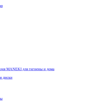
ар
ция MANEKI для гигиены и дома
 и диски
вы