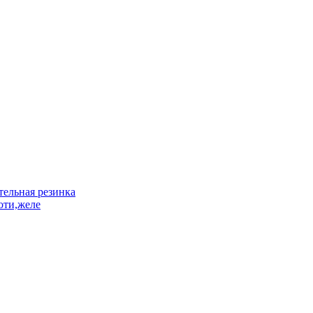
ельная резинка
оти,желе