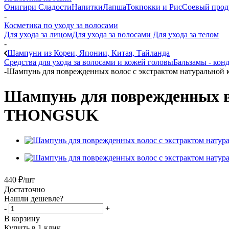
Онигири
Сладости
Напитки
Лапша
Токпокки и Рис
Соевый прод
-
Косметика по уходу за волосами
Для ухода за лицом
Для ухода за волосами
Для ухода за телом
-
Шампуни из Кореи, Японии, Китая, Тайланда
Средства для ухода за волосами и кожей головы
Бальзамы - кон
-
Шампунь для поврежденных волос с экстрактом натурально
Шампунь для поврежденных во
THONGSUK
440
₽
/шт
Достаточно
Нашли дешевле?
-
+
В корзину
Купить в 1 клик