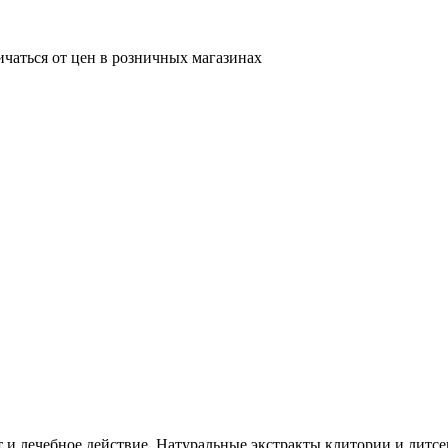
ичаться от цен в розничных магазинах
и лечебное действие. Натуральные экстракты клитории и литс