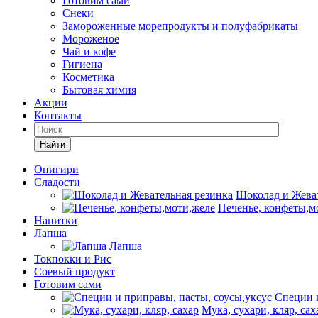
Готовим сами
Снеки
Замороженные морепродукты и полуфабрикаты
Мороженое
Чай и кофе
Гигиена
Косметика
Бытовая химия
Акции
Контакты
Найти
Онигири
Сладости
Шоколад и Жеват
Печенье, конфеты,м
Напитки
Лапша
Лапша
Токпокки и Рис
Соевый продукт
Готовим сами
Специи и
Мука, сухари, кляр, сах