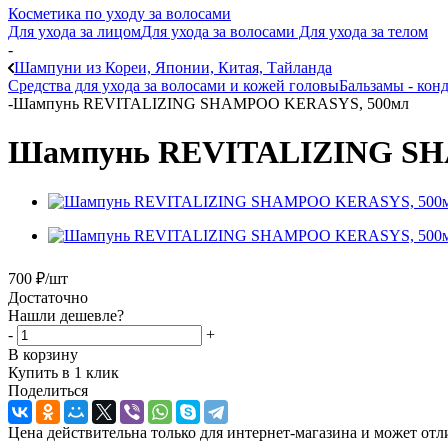
Косметика по уходу за волосами
Для ухода за лицом
Для ухода за волосами
Для ухода за телом
-
Шампуни из Кореи, Японии, Китая, Тайланда
Средства для ухода за волосами и кожей головы
Бальзамы - кон
-
Шампунь REVITALIZING SHAMPOO KERASYS, 500мл
Шампунь REVITALIZING SH
700
₽
/шт
Достаточно
Нашли дешевле?
-
+
В корзину
Купить в 1 клик
Поделиться
Цена действительна только для интернет-магазина и может отл