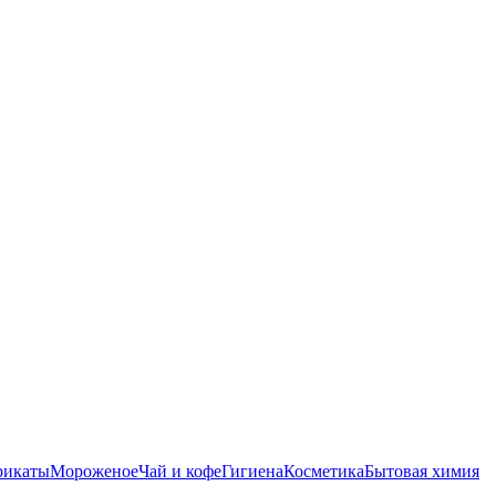
рикаты
Мороженое
Чай и кофе
Гигиена
Косметика
Бытовая химия