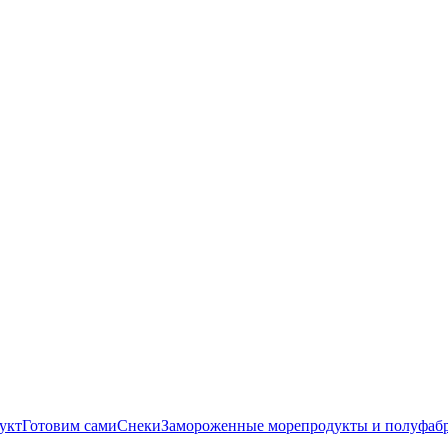
укт
Готовим сами
Снеки
Замороженные морепродукты и полуфаб