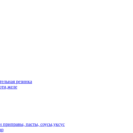
ельная резинка
оти,желе
 приправы, пасты, соусы,уксус
ар