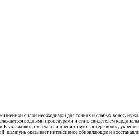
 жизненной силой необходимой для тонких и слабых волос, нуж
аслаждаться водными процедурами и стать свидетелем кардиналь
и Е увлажняют, смягчают и препятствуют потере волос, укрепл
ий, шампунь оказывает интенсивное обновляющее и восстанавл