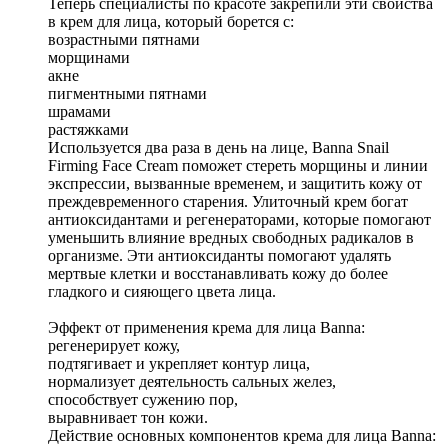
Теперь специалисты по красоте закрепили эти свойства
в крем для лица, который борется с:
возрастными пятнами
морщинами
акне
пигментными пятнами
шрамами
растяжками
Используется два раза в день на лице, Banna Snail
Firming Face Cream поможет стереть морщины и линии
экспрессии, вызванные временем, и защитить кожу от
преждевременного старения. Улиточный крем богат
антиоксидантами и регенераторами, которые помогают
уменьшить влияние вредных свободных радикалов в
организме. Эти антиоксиданты помогают удалять
мертвые клетки и восстанавливать кожу до более
гладкого и сияющего цвета лица.
Эффект от применения крема для лица Banna:
регенерирует кожу,
подтягивает и укрепляет контур лица,
нормализует деятельность сальных желез,
способствует сужению пор,
выравнивает тон кожи.
Действие основных компонентов крема для лица Banna: