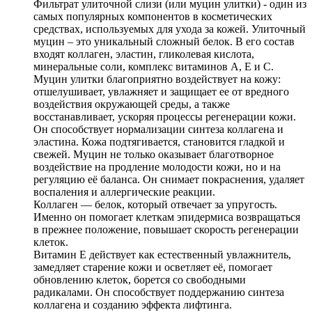
Фильтрат улиточной слизи (или муцин улитки) - один из
самых популярных компонентов в косметических
средствах, используемых для ухода за кожей. Улиточный
муцин – это уникальный сложный белок. В его состав
входят коллаген, эластин, гликолевая кислота,
минеральные соли, комплекс витаминов А, Е и С.
Муцин улитки благоприятно воздействует на кожу:
отшелушивает, увлажняет и защищает ее от вредного
воздействия окружающей среды, а также
восстанавливает, ускоряя процессы регенерации кожи.
Он способствует нормализации синтеза коллагена и
эластина. Кожа подтягивается, становится гладкой и
свежей. Муцин не только оказывает благотворное
воздействие на продление молодости кожи, но и на
регуляцию её баланса. Он снимает покраснения, удаляет
воспаления и аллергические реакции.
Коллаген — белок, который отвечает за упругость.
Именно он помогает клеткам эпидермиса возвращаться
в прежнее положение, повышает скорость регенерации
клеток.
Витамин E действует как естественный увлажнитель,
замедляет старение кожи и осветляет её, помогает
обновлению клеток, борется со свободными
радикалами. Он способствует поддержанию синтеза
коллагена и созданию эффекта лифтинга.