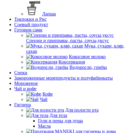
Лапша
Токпокки и Рис
Соевый продукт
Готовим сами
Специи и приправы, пасты, соусы,уксус
Мука, сухари, кляр,
сахар
Кокосовое молоко
Консервация
Водоросли, грибы
Снеки
Замороженные морепродукты и полуфабрикаты
Мороженое
Чай и кофе
Кофе
Чай
Гигиена
Для полости рта
Для тела
Гели и пены для душа
Масла