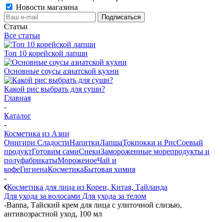
Новости магазина
Статьи
Все статьи
Топ 10 корейской лапши
Основные соусы азиатской кухни
Какой рис выбрать для суши?
Главная
-
Каталог
-
Косметика из Азии
Онигири
Сладости
Напитки
Лапша
Токпокки и Рис
Соевый
продукт
Готовим сами
Снеки
Замороженные морепродукты и
полуфабрикаты
Мороженое
Чай и
кофе
Гигиена
Косметика
Бытовая химия
-
Косметика для лица из Кореи, Китая, Тайланда
Для ухода за волосами
Для ухода за телом
-
Banna, Тайский крем для лица с улиточной слизью,
антивозрастной уход, 100 мл