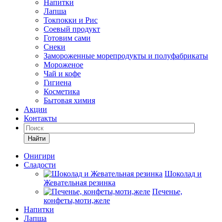
Напитки
Лапша
Токпокки и Рис
Соевый продукт
Готовим сами
Снеки
Замороженные морепродукты и полуфабрикаты
Мороженое
Чай и кофе
Гигиена
Косметика
Бытовая химия
Акции
Контакты
Найти
Онигири
Сладости
Шоколад и
Жевательная резинка
Печенье,
конфеты,моти,желе
Напитки
Лапша