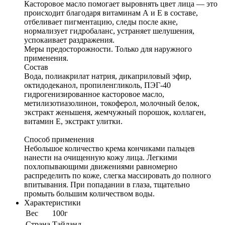
Касторовое масло помогает выровнять цвет лица — это
происходит благодаря витаминам А и Е в составе,
отбеливает пигментацию, следы после акне,
нормализует гидробаланс, устраняет шелушения,
успокаивает раздражения.
Меры предосторожности. Только для наружного
применения.
Состав
Вода, полиакрилат натрия, дикаприловый эфир,
октидодеканол, пропиленгликоль, ПЭГ-40
гидрогенизированное касторовое масло,
метилизотиазолинон, токоферол, молочный белок,
экстракт женьшеня, жемчужный порошок, коллаген,
витамин Е, экстракт улитки.
Способ применения
Небольшое количество крема кончиками пальцев
нанести на очищенную кожу лица. Легкими
похлопывающими движениями равномерно
распределить по коже, слегка массировать до полного
впитывания. При попадании в глаза, тщательно
промыть большим количеством воды.
Характеристики
Вес
100г
Cтрана
Тайланд