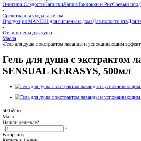
Онигири
Сладости
Напитки
Лапша
Токпокки и Рис
Соевый прод
-
Средства для ухода за телом
Продукция MANEKI для гигиены и дома
Для полости рта
Для т
-
Гели и пены для душа
Масла
-
Гель для душа с экстрактом лаванды и успокаивающим э
Гель для душа с экстрактом
SENSUAL KERASYS, 500мл
500
₽
/шт
Мало
Нашли дешевле?
-
+
В корзину
Купить в 1 клик