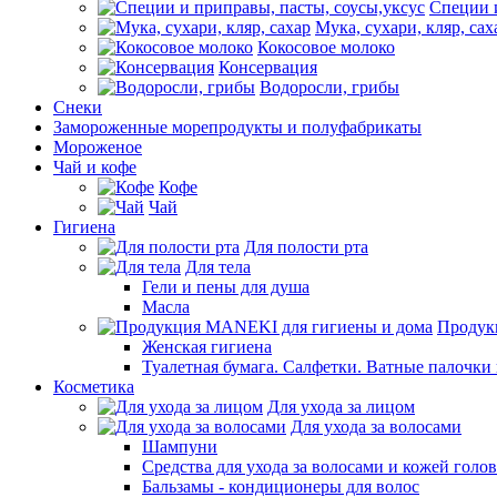
Специи и
Мука, сухари, кляр, сах
Кокосовое молоко
Консервация
Водоросли, грибы
Снеки
Замороженные морепродукты и полуфабрикаты
Мороженое
Чай и кофе
Кофе
Чай
Гигиена
Для полости рта
Для тела
Гели и пены для душа
Масла
Продук
Женская гигиена
Туалетная бумага. Салфетки. Ватные палочки
Косметика
Для ухода за лицом
Для ухода за волосами
Шампуни
Средства для ухода за волосами и кожей голо
Бальзамы - кондиционеры для волос