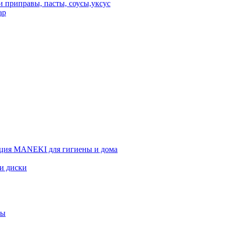
 приправы, пасты, соусы,уксус
ар
ция MANEKI для гигиены и дома
 и диски
вы