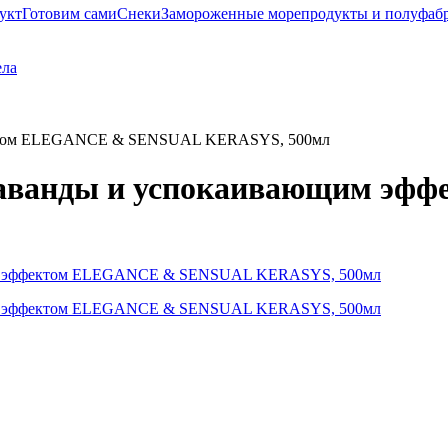
укт
Готовим сами
Снеки
Замороженные морепродукты и полуфаб
ела
ффектом ELEGANCE & SENSUAL KERASYS, 500мл
 лаванды и успокаивающим э