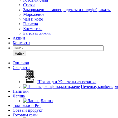
Готовим сами
Снеки
Замороженные морепродукты и полуфабрикаты
Мороженое
Чай и кофе
Гигиена
Косметика
Бытовая химия
Акции
Контакты
Найти
Онигири
Сладости
Шоколад и Жевательная резинка
Печенье, конфеты,м
Напитки
Лапша
Лапша
Токпокки и Рис
Соевый продукт
Готовим сами