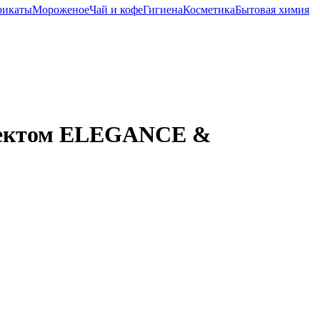
рикаты
Мороженое
Чай и кофе
Гигиена
Косметика
Бытовая химия
ффектом ELEGANCE &