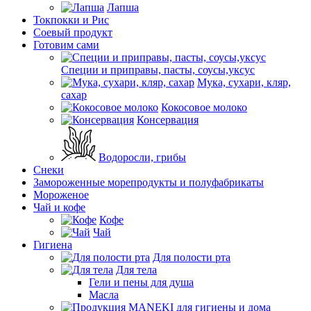
Лапша
Токпокки и Рис
Соевый продукт
Готовим сами
Специи и приправы, пасты, соусы,уксус
Мука, сухари, кляр,
сахар
Кокосовое молоко
Консервация
Водоросли, грибы
Снеки
Замороженные морепродукты и полуфабрикаты
Мороженое
Чай и кофе
Кофе
Чай
Гигиена
Для полости рта
Для тела
Гели и пены для душа
Масла