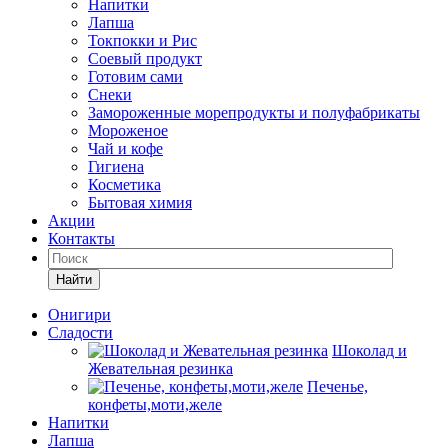
Напитки
Лапша
Токпокки и Рис
Соевый продукт
Готовим сами
Снеки
Замороженные морепродукты и полуфабрикаты
Мороженое
Чай и кофе
Гигиена
Косметика
Бытовая химия
Акции
Контакты
Найти
Онигири
Сладости
Шоколад и
Жевательная резинка
Печенье,
конфеты,моти,желе
Напитки
Лапша