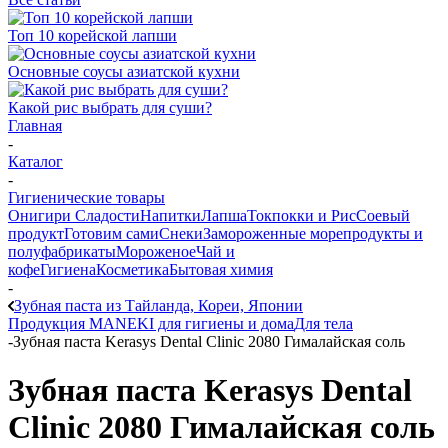
Топ 10 корейской лапши
Основные соусы азиатской кухни
Какой рис выбрать для суши?
Главная
-
Каталог
-
Гигиенические товары
Онигири
Сладости
Напитки
Лапша
Токпокки и Рис
Соевый
продукт
Готовим сами
Снеки
Замороженные морепродукты и
полуфабрикаты
Мороженое
Чай и
кофе
Гигиена
Косметика
Бытовая химия
-
Зубная паста из Тайланда, Кореи, Японии
Продукция MANEKI для гигиены и дома
Для тела
-
Зубная паста Kerasys Dental Clinic 2080 Гималайская соль
Зубная паста Kerasys Dental
Clinic 2080 Гималайская соль