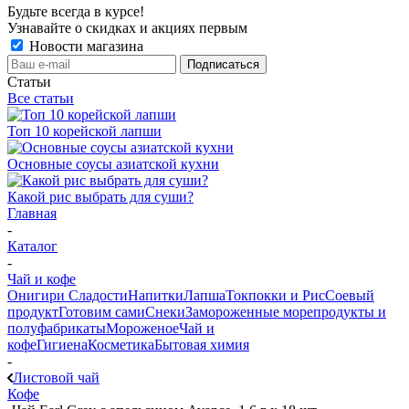
Будьте всегда в курсе!
Узнавайте о скидках и акциях первым
Новости магазина
Статьи
Все статьи
Топ 10 корейской лапши
Основные соусы азиатской кухни
Какой рис выбрать для суши?
Главная
-
Каталог
-
Чай и кофе
Онигири
Сладости
Напитки
Лапша
Токпокки и Рис
Соевый
продукт
Готовим сами
Снеки
Замороженные морепродукты и
полуфабрикаты
Мороженое
Чай и
кофе
Гигиена
Косметика
Бытовая химия
-
Листовой чай
Кофе