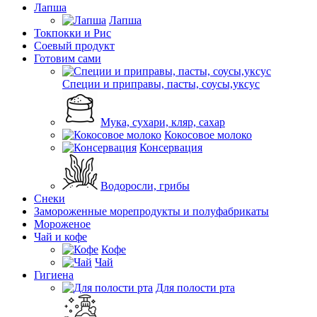
Лапша
Лапша
Токпокки и Рис
Соевый продукт
Готовим сами
Специи и приправы, пасты, соусы,уксус
Мука, сухари, кляр, сахар
Кокосовое молоко
Консервация
Водоросли, грибы
Снеки
Замороженные морепродукты и полуфабрикаты
Мороженое
Чай и кофе
Кофе
Чай
Гигиена
Для полости рта