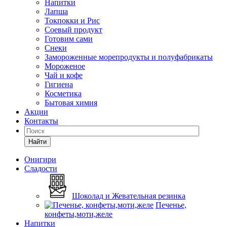
Напитки
Лапша
Токпокки и Рис
Соевый продукт
Готовим сами
Снеки
Замороженные морепродукты и полуфабрикаты
Мороженое
Чай и кофе
Гигиена
Косметика
Бытовая химия
Акции
Контакты
Найти
Онигири
Сладости
Шоколад и Жевательная резинка
Печенье,
конфеты,моти,желе
Напитки