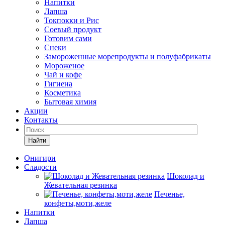
Напитки
Лапша
Токпокки и Рис
Соевый продукт
Готовим сами
Снеки
Замороженные морепродукты и полуфабрикаты
Мороженое
Чай и кофе
Гигиена
Косметика
Бытовая химия
Акции
Контакты
Найти
Онигири
Сладости
Шоколад и
Жевательная резинка
Печенье,
конфеты,моти,желе
Напитки
Лапша