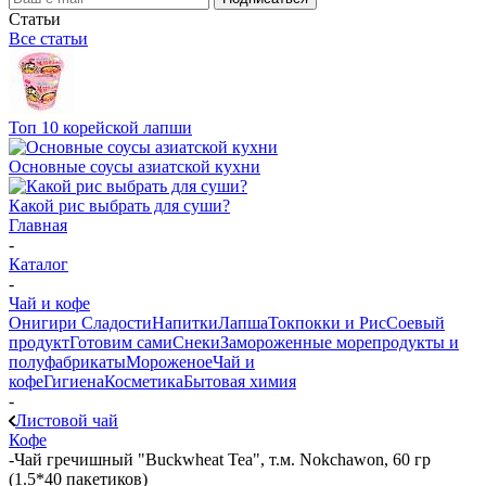
Статьи
Все статьи
Топ 10 корейской лапши
Основные соусы азиатской кухни
Какой рис выбрать для суши?
Главная
-
Каталог
-
Чай и кофе
Онигири
Сладости
Напитки
Лапша
Токпокки и Рис
Соевый
продукт
Готовим сами
Снеки
Замороженные морепродукты и
полуфабрикаты
Мороженое
Чай и
кофе
Гигиена
Косметика
Бытовая химия
-
Листовой чай
Кофе
-
Чай гречишный "Buckwheat Tea", т.м. Nokchawon, 60 гр
(1.5*40 пакетиков)