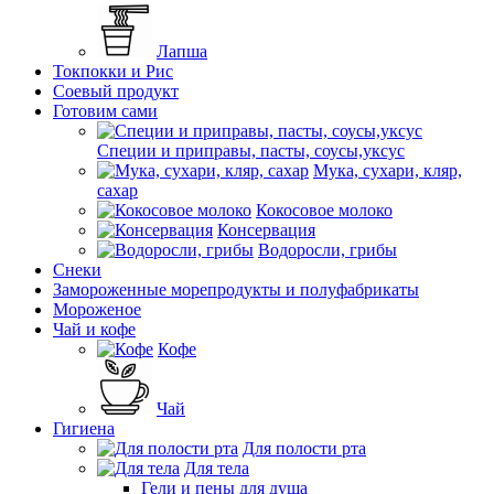
Лапша
Токпокки и Рис
Соевый продукт
Готовим сами
Специи и приправы, пасты, соусы,уксус
Мука, сухари, кляр,
сахар
Кокосовое молоко
Консервация
Водоросли, грибы
Снеки
Замороженные морепродукты и полуфабрикаты
Мороженое
Чай и кофе
Кофе
Чай
Гигиена
Для полости рта
Для тела
Гели и пены для душа