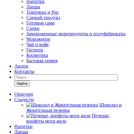
Напитки
Лапша
Токпокки и Рис
Соевый продукт
Готовим сами
Снеки
Замороженные морепродукты и полуфабрикаты
Мороженое
Чай и кофе
Гигиена
Косметика
Бытовая химия
Акции
Контакты
Найти
Онигири
Сладости
Шоколад и
Жевательная резинка
Печенье,
конфеты,моти,желе
Напитки
Лапша