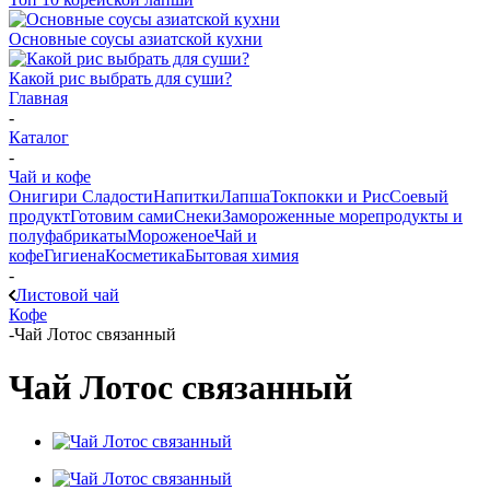
Основные соусы азиатской кухни
Какой рис выбрать для суши?
Главная
-
Каталог
-
Чай и кофе
Онигири
Сладости
Напитки
Лапша
Токпокки и Рис
Соевый
продукт
Готовим сами
Снеки
Замороженные морепродукты и
полуфабрикаты
Мороженое
Чай и
кофе
Гигиена
Косметика
Бытовая химия
-
Листовой чай
Кофе
-
Чай Лотос связанный
Чай Лотос связанный