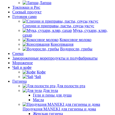
Лапша
Токпокки и Рис
Соевый продукт
Готовим сами
Специи и приправы, пасты, соусы,уксус
Мука, сухари, кляр,
сахар
Кокосовое молоко
Консервация
Водоросли, грибы
Снеки
Замороженные морепродукты и полуфабрикаты
Мороженое
Чай и кофе
Кофе
Чай
Гигиена
Для полости рта
Для тела
Гели и пены для душа
Масла
Продукция MANEKI для гигиены и дома
Женская гигиена