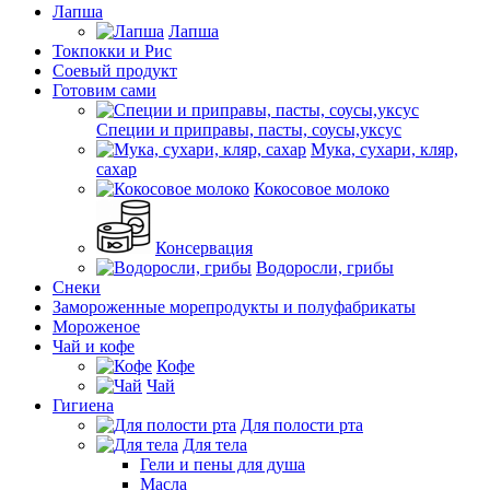
Лапша
Лапша
Токпокки и Рис
Соевый продукт
Готовим сами
Специи и приправы, пасты, соусы,уксус
Мука, сухари, кляр,
сахар
Кокосовое молоко
Консервация
Водоросли, грибы
Снеки
Замороженные морепродукты и полуфабрикаты
Мороженое
Чай и кофе
Кофе
Чай
Гигиена
Для полости рта
Для тела
Гели и пены для душа
Масла