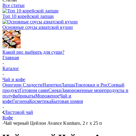
Все статьи
Топ 10 корейской лапши
Основные соусы азиатской кухни
Какой рис выбрать для суши?
Главная
-
Каталог
-
Чай и кофе
Онигири
Сладости
Напитки
Лапша
Токпокки и Рис
Соевый
продукт
Готовим сами
Снеки
Замороженные морепродукты и
полуфабрикаты
Мороженое
Чай и
кофе
Гигиена
Косметика
Бытовая химия
-
Листовой чай
Кофе
-
Чай черный Цейлон Avance Kunitaro, 2 г х 25 п