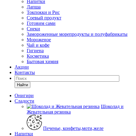
Напитки
Лапша
Токпокки и Рис
Соевый продукт
Готовим сами
Снеки
Замороженные морепродукты и полуфабрикаты
Мороженое
Чай и кофе
Гигиена
Косметика
Бытовая химия
Акции
Контакты
Найти
Онигири
Сладости
Шоколад и
Жевательная резинка
Печенье, конфеты,моти,желе
Напитки